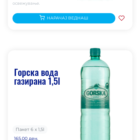
освежување.
НАРАЧАЈ ВЕДНАШ
Горска вода
газирана 1,5l
Пакет 6 х 1,5
l
165.00 ден.