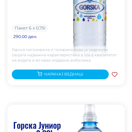
Пакет 6 х 0,75
l
290.00 ден.
Горска негазирана и газирана вода ја задржува
својата најважна карактеристика а тоа е квалитетот
на водата и во оваа модерна амбалажа.
НАРАЧАЈ ВЕДНАШ
Горска Јуниор