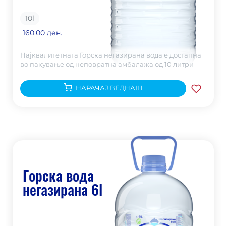
10
l
160.00 ден.
Најквалитетната Горска негазирана вода е достапна
во пакување од неповратна амбалажа од 10 литри
НАРАЧАЈ ВЕДНАШ
Горска вода
негазирана 6l