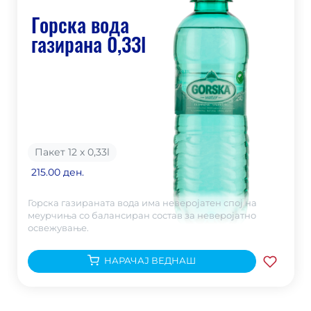
Горска вода
газирана 0,33l
Пакет 12 х 0,33
l
215.00 ден.
Горска газираната вода има неверојатен спој на
меурчиња со балансиран состав за неверојатно
освежување.
НАРАЧАЈ ВЕДНАШ