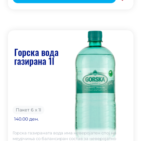
Горска вода
газирана 1l
Пакет 6 х 1
l
140.00 ден.
Горска газираната вода има неверојатен спој на
меурчиња со балансиран состав за неверојатно