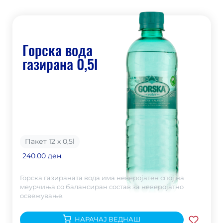
Горска вода
газирана 0,5l
Пакет 12 х 0,5
l
240.00 ден.
Горска газираната вода има неверојатен спој на
меурчиња со балансиран состав за неверојатно
освежување.
НАРАЧАЈ ВЕДНАШ