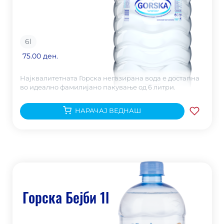
6
l
75.00 ден.
Најквалитетната Горска негазирана вода е достапна
во идеално фамилијано пакување од 6 литри.
НАРАЧАЈ ВЕДНАШ
Горска Бејби 1l