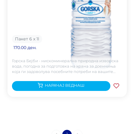
Пакет 6 х 1
l
170.00 ден.
Горска Бејби - нискоминерална природна изворска
вода, погодна за подготовка на храна за доенчиња
која ги задоволува посебните потреби на вашите
најмали.
НАРАЧАЈ ВЕДНАШ