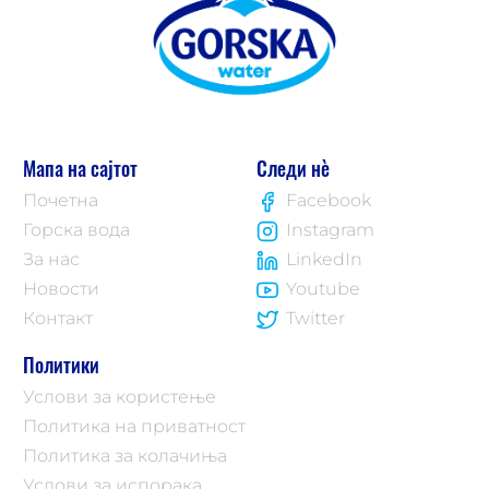
Мапа на сајтот
Следи нè
Почетна
Facebook
Горска вода
Instagram
За нас
LinkedIn
Новости
Youtube
Контакт
Twitter
Политики
Услови за користење
Политика на приватност
Политика за колачиња
Услови за испорака