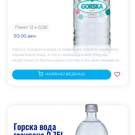
Пакет 12 х 0,25
l
312.00 ден.
Горска газирана вода ја задржува својата најважна
карактеристика, а тоа е неверојатниот спој на
меурчиња со балансиран состав, и во оваа модерна
амбалажа.
НАРАЧАЈ ВЕДНАШ
Горска вода
газирана 0,75l