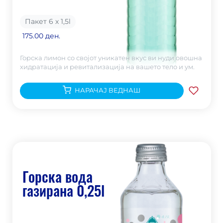
Пакет 6 х 1,5
l
175.00 ден.
Горска лимон со својот уникатен вкус ви нуди овошна
хидратација и ревитализација на вашето тело и ум.
НАРАЧАЈ ВЕДНАШ
Горска вода
газирана 0,25l