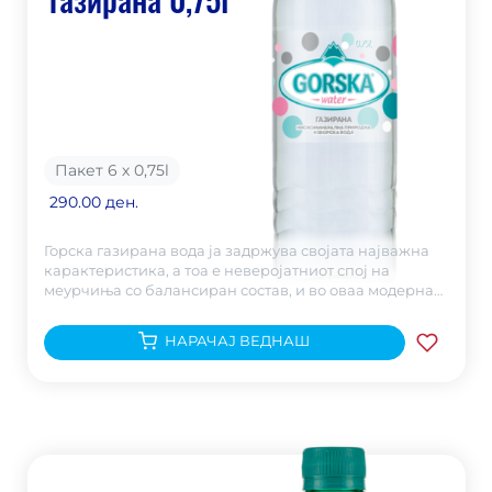
Пакет 6 х 0,75
l
290.00 ден.
Горска газирана вода ја задржува својата најважна
карактеристика, а тоа е неверојатниот спој на
меурчиња со балансиран состав, и во оваа модерна
амбалажа.
НАРАЧАЈ ВЕДНАШ