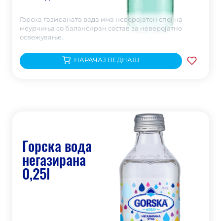
Горска газираната вода има неверојатен спој на
меурчиња со балансиран состав за неверојатно
освежување.
НАРАЧАЈ ВЕДНАШ
Горска вода
негазирана
0,25l