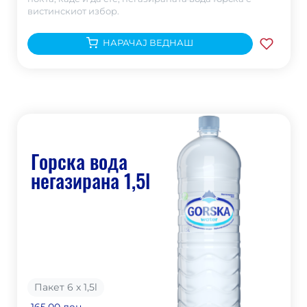
вистинскиот избор.
НАРАЧАЈ ВЕДНАШ
Горска вода
негазирана 1,5l
Пакет 6 х 1,5
l