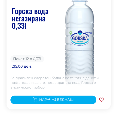
Горска вода
негазирана
0,33l
Пакет 12 х 0,33
l
215.00 ден.
За правилен хидратен баланс во текот на денот и
ноќта, каде и да сте, негазираната вода Горска е
вистинскиот избор.
НАРАЧАЈ ВЕДНАШ