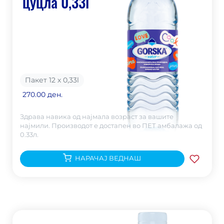
цуцла 0,33l
Пакет 12 х 0,33
l
270.00 ден.
Здрава навика од најмала возраст за вашите
најмили. Производот е достапен во ПЕТ амбалажа од
0.33л.
НАРАЧАЈ ВЕДНАШ