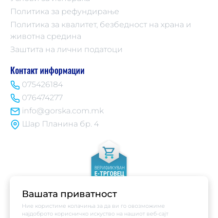
Политика за рефундирање
Политика за квалитет, безбедност на храна и
животна средина
Заштита на лични податоци
Контакт информации
075426184
076474277
info@gorska.com.mk
Шар Планина бр. 4
Вашата приватност
Ние користиме колачиња за да ви го овозможиме
најдоброто корисничко искуство на нашиот веб-сајт