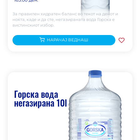
165.00 ден.
За правилен хидратен баланс во текот на денот и
ноќта, каде и да сте, негазираната вода Горска е
вистинскиот избор.
НАРАЧАЈ ВЕДНАШ
Горска вода
негазирана 10l