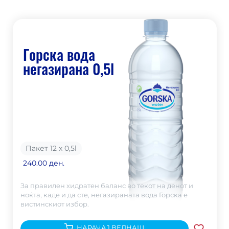
Горска вода
негазирана 0,5l
Пакет 12 х 0,5
l
240.00 ден.
За правилен хидратен баланс во текот на денот и
ноќта, каде и да сте, негазираната вода Горска е
вистинскиот избор.
НАРАЧАЈ ВЕДНАШ