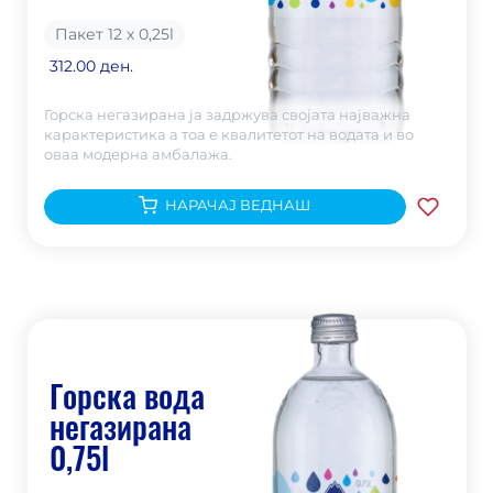
Пакет 12 х 0,25
l
312.00 ден.
Горска негазирана ја задржува својата најважна
карактеристика а тоа е квалитетот на водата и во
оваа модерна амбалажа.
НАРАЧАЈ ВЕДНАШ
Горска вода
негазирана
0,75l