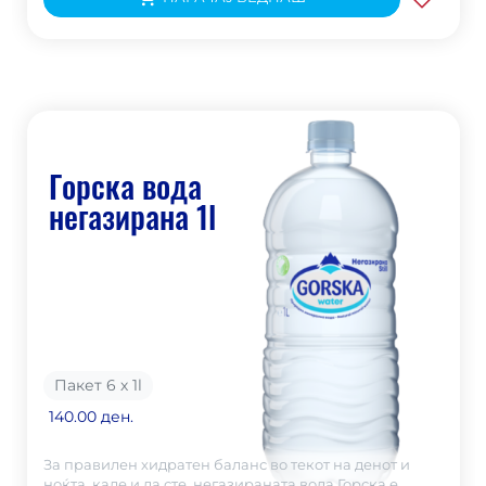
Горска вода
негазирана 1l
Пакет 6 х 1
l
140.00 ден.
За правилен хидратен баланс во текот на денот и
ноќта, каде и да сте, негазираната вода Горска е